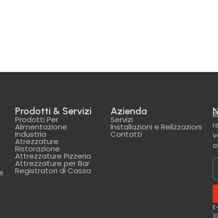
Prodotti & Servizi
Azienda
N
R
Prodotti Per
Servizi
r
Alimentazione
Installazioni e Relizzazioni
Industria
Contatti
v
Atrezzature
a
Ristorazione
Attrezzature Pizzeria
Attrezzature per Bar
Registratori di Cassa
le
E
3