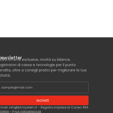
ewsletter
icevi offerte esclusive, novità su bilance,
egistratori di cassa e tecnologie per il punto
endita, oltre a consigli pratici per migliorare la tua
ttività.
Iscriviti
-mail: info@bmsystem.it – Registro imprese di Cuneo: REA
03959 – P.IVA 03614890048