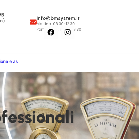
/B
info@bmsystem.it
n)
Mattina: 08:30-12:30
Pomeriggio: 15:00-19:30
6
i
o
n
e
e
a
s
s
i
s
t
e
n
z
|
fessionali