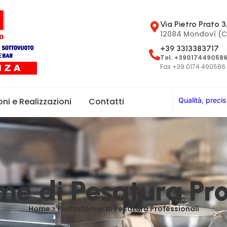
Via Pietro Prato 3
12084 Mondovì (C
+39 3313383717
Tel. +39017449058
Fax +39 0174 490586
Q
u
a
l
i
t
à
,
p
r
e
c
i
s
oni e Realizzazioni
Contatti
me di Pesatura Pro
Home > Piattaforme di Pesatura Professionali