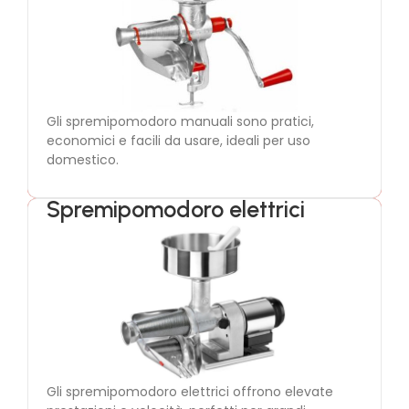
Spremipomodoro manuali
Consentono una lavorazione tradizionale del
pomodoro, senza consumo elettrico.
Gli spremipomodoro manuali sono pratici,
economici e facili da usare, ideali per uso
domestico.
Spremipomodoro elettrici
Spremipomodoro elettrici
Ideali per uso intensivo, garantiscono lavorazione
continua, riducendo tempi e fatica.
Gli spremipomodoro elettrici offrono elevate