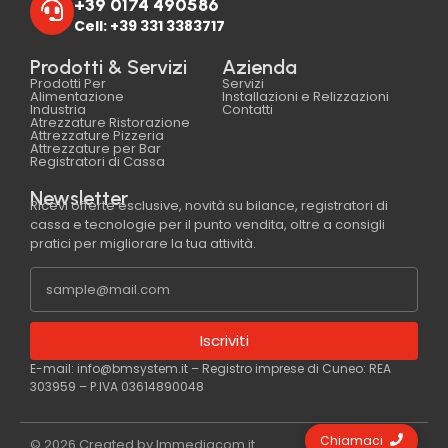
+39 0174 490586
Cell: +39 331 3383717
Prodotti & Servizi
Azienda
Prodotti Per
Servizi
Alimentazione
Installazioni e Relizzazioni
Industria
Contatti
Atrezzature Ristorazione
Attrezzature Pizzeria
Attrezzature per Bar
Registratori di Cassa
Newsletter
Ricevi offerte esclusive, novità su bilance, registratori di
cassa e tecnologie per il punto vendita, oltre a consigli
pratici per migliorare la tua attività.
Iscriviti
E-mail: info@bmsystem.it – Registro imprese di Cuneo: REA
303959 – P.IVA 03614890048
Chiamaci
© 2026 Created by Immediacom.it