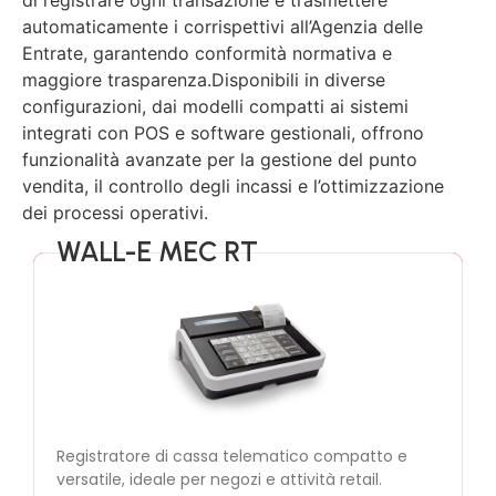
automaticamente i corrispettivi all’Agenzia delle
Entrate, garantendo conformità normativa e
maggiore trasparenza.Disponibili in diverse
configurazioni, dai modelli compatti ai sistemi
integrati con POS e software gestionali, offrono
funzionalità avanzate per la gestione del punto
vendita, il controllo degli incassi e l’ottimizzazione
dei processi operativi.
WALL-E MEC RT
WALL-E MEC RT
Registratore di cassa telematico compatto e
versatile, ideale per negozi e attività retail.
Garantisce gestione vendite efficiente, invio
automatico dei corrispettivi e integrazione con
Registratore di cassa telematico compatto e
sistemi POS e software gestionali.
versatile, ideale per negozi e attività retail.