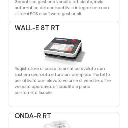
Garantisce gestione vendite efficiente, invio
automatico dei corrispettivi e integrazione con
sistemi POS e software gestionali.
WALL-E 8T RT
WALL-E 8T RT
Registratore di cassa telematico evoluto con
tastiera avanzata e funzioni complete. Perfetto
per attività con elevato volume di vendite, offre
Registratore di cassa telematico evoluto con
velocità operativa, affidabilità e piena
tastiera avanzata e funzioni complete. Perfetto
conformità fiscale.
per attività con elevato volume di vendite, offre
velocità operativa, affidabilità e piena
conformità fiscale.
ONDA-R RT